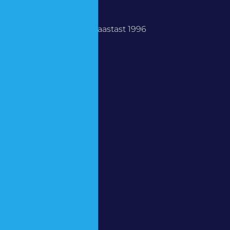
Lõhkame ja Puurime aastast 1996