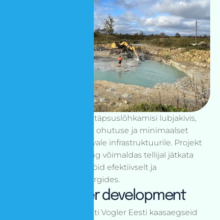
Tööde käigus teostati täpsuslõhkamisi lubjakivis,
tagades maksimaalse ohutuse ja minimaalset
vibratsiooni ümbritsevale infrastruktuurile. Projekt
valmis tähtaegselt ning võimaldas tellijal jätkata
ehitus- ja kaevandustöid efektiivselt ja
keskkonnanõudeid järgides.
Building better development
Projekti käigus kasutati Vogler Eesti kaasaegseid