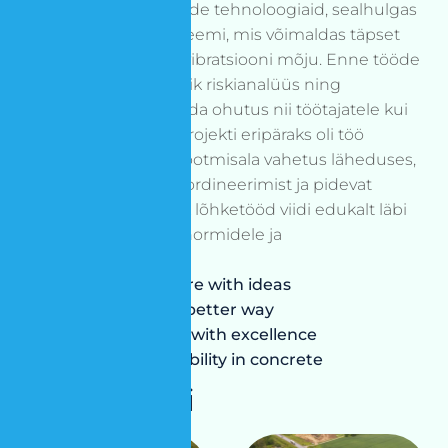
puurimis- ja lõhketööde tehnoloogiaid, sealhulgas
digitaalset süütesüsteemi, mis võimaldas täpset
ajastust ja vähendas vibratsiooni mõju. Enne tööde
algust viidi läbi põhjalik riskianalüüs ning
mõõdistused, et tagada ohutus nii töötajatele kui
ka ümbruskonnale. Projekti eripäraks oli töö
teostamine aktiivse tootmisala vahetus läheduses,
mis nõudis täpset koordineerimist ja pidevat
suhtlust tellijaga. Kõik lõhketööd viidi edukalt läbi
vastavalt kehtivatele normidele ja
keskkonnanõuetele.
Building the future with ideas
Engineering the better way
Designing future with excellence
Discovering possibility in concrete
Projekti galerii