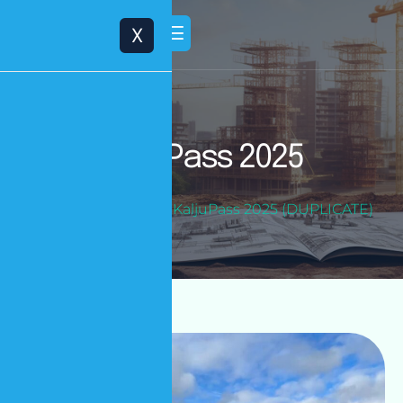
X
K
a
l
j
u
P
a
s
s
2
0
2
5
Esileht
Projektid
KaljuPass 2025 (DUPLICATE)